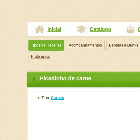
Inicial
Catálogo
Tipos de Receitas
Acompanhamentos
Bebidas e Drinks
Prato único
Picadinho de carne
Tipo:
Carnes