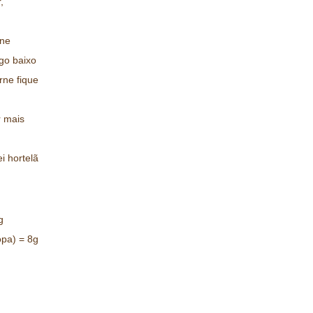
,
rne
go baixo
rne fique
r mais
i hortelã
g
opa) = 8g