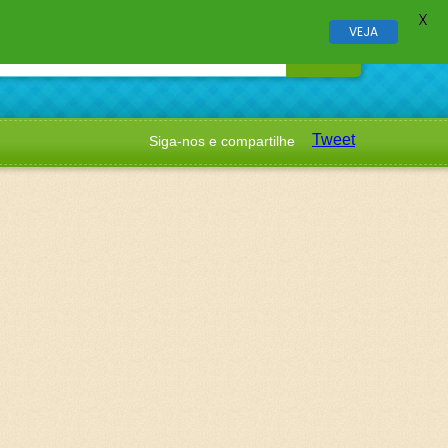
X
VEJA
Tweet
Siga-nos e compartilhe