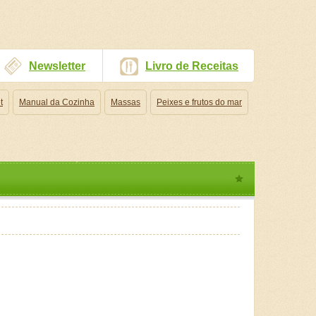
Newsletter
Livro de Receitas
t
Manual da Cozinha
Massas
Peixes e frutos do mar