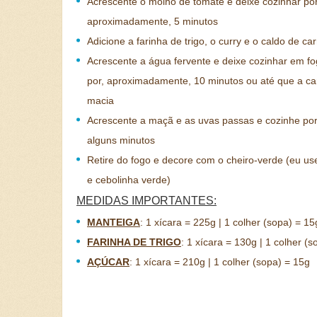
Acrescente o molho de tomate e deixe cozinhar por
aproximadamente, 5 minutos
Adicione a farinha de trigo, o curry e o caldo de ca
Acrescente a água fervente e deixe cozinhar em fo
por, aproximadamente, 10 minutos ou até que a ca
macia
Acrescente a maçã e as uvas passas e cozinhe po
alguns minutos
Retire do fogo e decore com o cheiro-verde (eu use
e cebolinha verde)
MEDIDAS IMPORTANTES:
MANTEIGA
:
1 xícara = 225g | 1 colher (sopa) = 15
FARINHA DE TRIGO
:
1 xícara = 130g | 1 colher (s
AÇÚCAR
:
1 xícara = 210g | 1 colher (sopa) = 15g