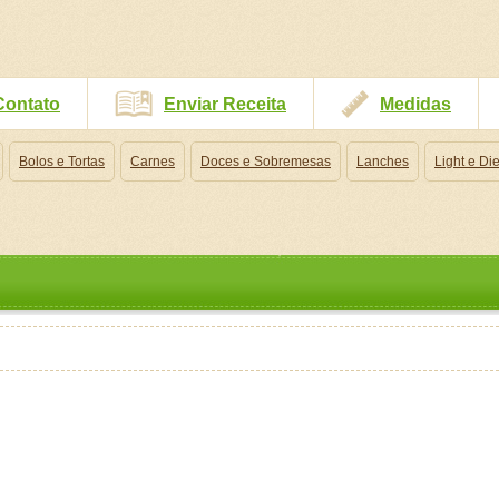
Contato
Enviar Receita
Medidas
Bolos e Tortas
Carnes
Doces e Sobremesas
Lanches
Light e Die