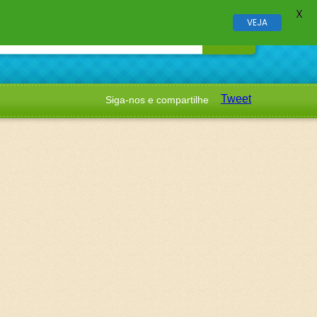
X
VEJA
Tweet
Siga-nos e compartilhe