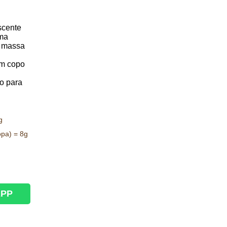
scente
uma
a massa
um copo
o para
g
opa) = 8g
APP