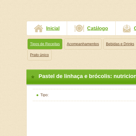
Inicial
Catálogo
Tipos de Receitas
Acompanhamentos
Bebidas e Drinks
Prato único
Pastel de linhaça e brócolis: nutricion
Tipo: