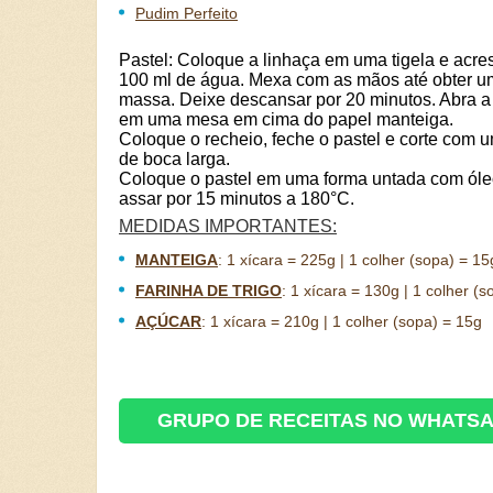
Pudim Perfeito
Pastel: Coloque a linhaça em uma tigela e acre
100 ml de água. Mexa com as mãos até obter 
massa. Deixe descansar por 20 minutos. Abra 
em uma mesa em cima do papel manteiga.
Coloque o recheio, feche o pastel e corte com 
de boca larga.
Coloque o pastel em uma forma untada com óle
assar por 15 minutos a 180°C.
MEDIDAS IMPORTANTES:
MANTEIGA
:
1 xícara = 225g | 1 colher (sopa) = 15
FARINHA DE TRIGO
:
1 xícara = 130g | 1 colher (s
AÇÚCAR
:
1 xícara = 210g | 1 colher (sopa) = 15g
GRUPO DE RECEITAS NO WHATS