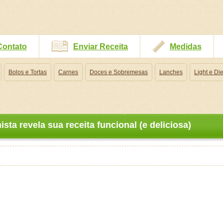
Contato
Enviar Receita
Medidas
Bolos e Tortas
Carnes
Doces e Sobremesas
Lanches
Light e Die
ista revela sua receita funcional (e deliciosa)