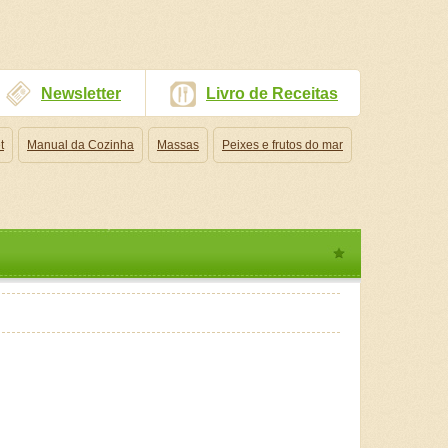
Newsletter
Livro de Receitas
t
Manual da Cozinha
Massas
Peixes e frutos do mar