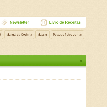
Newsletter
Livro de Receitas
t
Manual da Cozinha
Massas
Peixes e frutos do mar