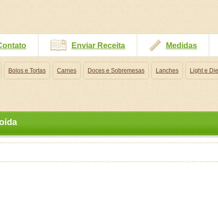
Contato
Enviar Receita
Medidas
Bolos e Tortas
Carnes
Doces e Sobremesas
Lanches
Light e Die
oída