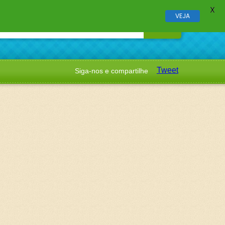
X
VEJA
Tweet
Siga-nos e compartilhe