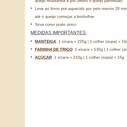
queijo mussarela e por último o queijo parmesão
Leve ao forno pré-aquecido por pelo menos 20 mi
até o queijo começar a borbulhar
Sirva como prato único
MEDIDAS IMPORTANTES:
MANTEIGA
:
1 xícara = 225g | 1 colher (sopa) = 15
FARINHA DE TRIGO
:
1 xícara = 130g | 1 colher (s
AÇÚCAR
:
1 xícara = 210g | 1 colher (sopa) = 15g