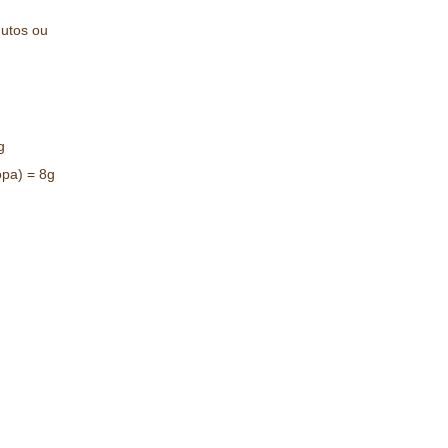
nutos ou
g
opa) = 8g