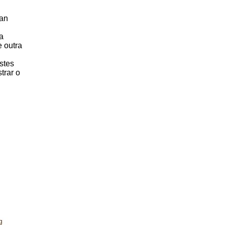
can
a
e outra
stes
trar o
g