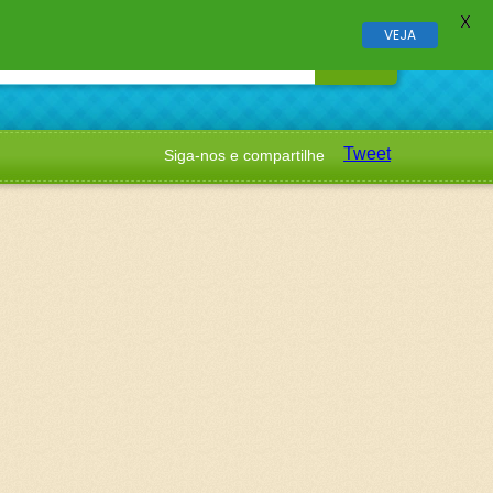
X
VEJA
Tweet
Siga-nos e compartilhe