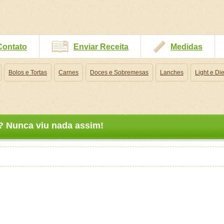
Contato
Enviar Receita
Medidas
Bolos e Tortas
Carnes
Doces e Sobremesas
Lanches
Light e Die
o? Nunca viu nada assim!