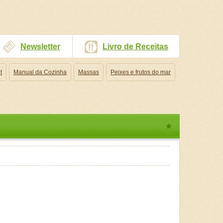
Newsletter
Livro de Receitas
t
Manual da Cozinha
Massas
Peixes e frutos do mar