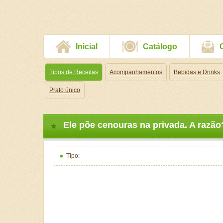
Inicial
Catálogo
Tipos de Receitas
Acompanhamentos
Bebidas e Drinks
Prato único
Ele põe cenouras na privada. A razã
Tipo: