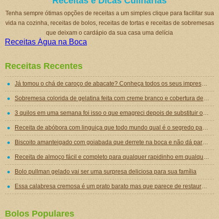
Receitas e Dicas Culinárias
Tenha sempre ótimas opções de receitas a um simples clique para facilitar sua
vida na cozinha, receitas de bolos, receitas de tortas e receitas de sobremesas
que deixam o cardápio da sua casa uma delícia
Receitas Água na Boca
Receitas Recentes
Já tomou o chá de caroço de abacate? Conheça todos os seus impressionantes benefícios!
Sobremesa colorida de gelatina feita com creme branco e cobertura de mousse de gelatina
3 quilos em uma semana foi isso o que emagreci depois de substituir o jantar por essa sopa emagrecedora
Receita de abóbora com linguiça que todo mundo qual é o segredo para ficar tão gostosa
Biscoito amanteigado com goiabada que derrete na boca e não dá para comer um só
Receita de almoço fácil e completo para qualquer rapidinho em qualquer dia da semana
Bolo pullman gelado vai ser uma surpresa deliciosa para sua família
Essa calabresa cremosa é um prato barato mas que parece de restaurante chique de tão gostoso
Bolos Populares