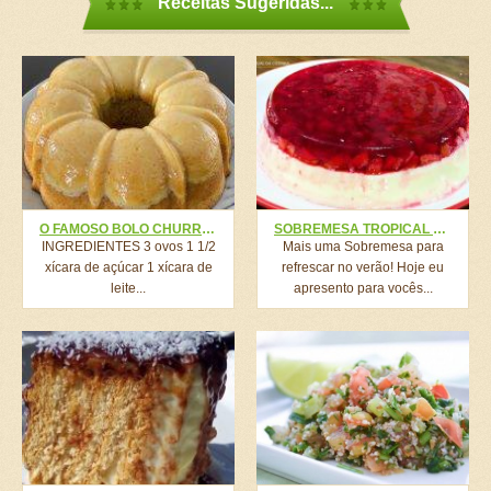
Receitas Sugeridas...
O FAMOSO BOLO CHURROS INVERTIDO,SIMPLES, FÁCIL E RÁPIDO (SEM GRUDAR)
SOBREMESA TROPICAL DE MORANGO
INGREDIENTES 3 ovos 1 1/2
Mais uma Sobremesa para
xícara de açúcar 1 xícara de
refrescar no verão! Hoje eu
leite...
apresento para vocês...