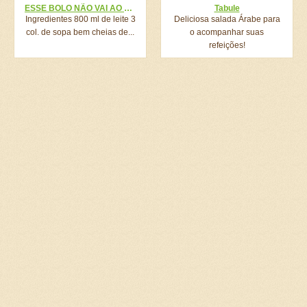
ESSE BOLO NÃO VAI AO FORNO, É UM BOLO DE GELADEIRA, APENAS GELADEIRA !!! O BOLO MAIS GOSTOSO QUE EU JÁ COMI!
Tabule
Ingredientes 800 ml de leite 3
Deliciosa salada Árabe para
col. de sopa bem cheias de...
o acompanhar suas
refeições!