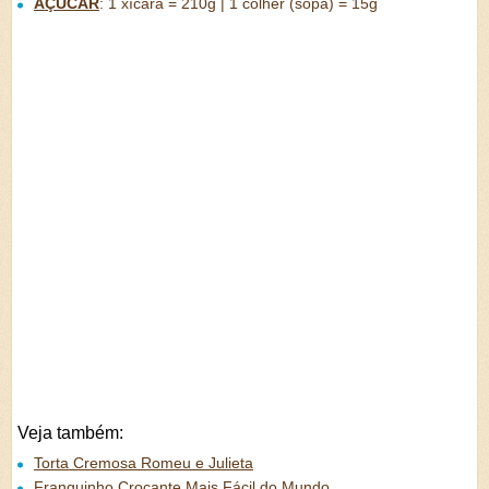
AÇÚCAR
:
1 xícara = 210g | 1 colher (sopa) = 15g
Veja também:
Torta Cremosa Romeu e Julieta
Franguinho Crocante Mais Fácil do Mundo