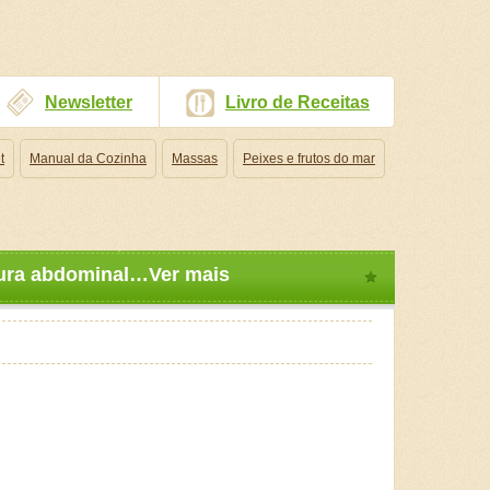
Newsletter
Livro de Receitas
t
Manual da Cozinha
Massas
Peixes e frutos do mar
rdura abdominal…Ver mais