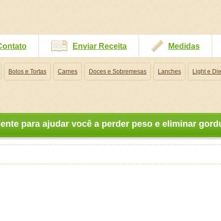
Contato
Enviar Receita
Medidas
Bolos e Tortas
Carnes
Doces e Sobremesas
Lanches
Light e Die
lente para ajudar você a perder peso e eliminar go