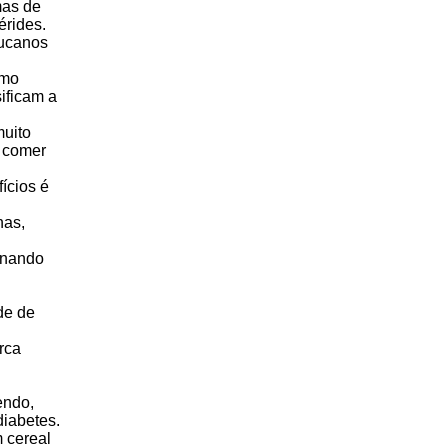
mas de
érides.
lucanos
omo
sificam a
uito
a comer
ícios é
nas,
inando
de de
rca
endo,
diabetes.
m cereal