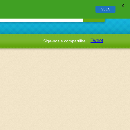
X
VEJA
Tweet
Siga-nos e compartilhe