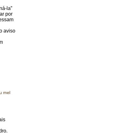
ná-la”
ar por
cessam
o aviso
em
u mel
ais
dro.