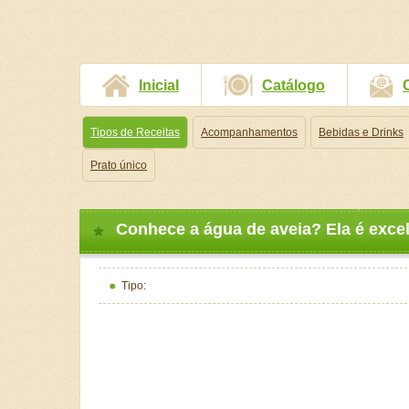
Inicial
Catálogo
Tipos de Receitas
Acompanhamentos
Bebidas e Drinks
Prato único
Conhece a água de aveia? Ela é exce
Tipo: