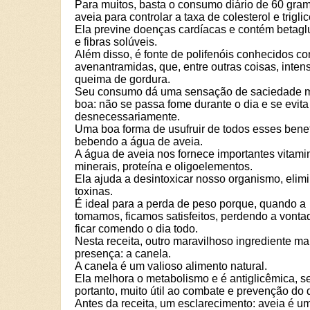
Para muitos, basta o consumo diário de 60 gra
aveia para controlar a taxa de colesterol e triglic
Ela previne doenças cardíacas e contém betag
e fibras solúveis.
Além disso, é fonte de polifenóis conhecidos c
avenantramidas, que, entre outras coisas, inten
queima de gordura.
Seu consumo dá uma sensação de saciedade m
boa: não se passa fome durante o dia e se evit
desnecessariamente.
Uma boa forma de usufruir de todos esses benef
bebendo a água de aveia.
A água de aveia nos fornece importantes vitami
minerais, proteína e oligoelementos.
Ela ajuda a desintoxicar nosso organismo, elim
toxinas.
É ideal para a perda de peso porque, quando a
tomamos, ficamos satisfeitos, perdendo a vonta
ficar comendo o dia todo.
Nesta receita, outro maravilhoso ingrediente ma
presença: a canela.
A canela é um valioso alimento natural.
Ela melhora o metabolismo e é antiglicêmica, s
portanto, muito útil ao combate e prevenção do 
Antes da receita, um esclarecimento: aveia é u