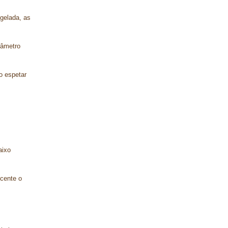
 gelada, as
iâmetro
o espetar
aixo
scente o