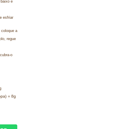
 baixo e
e esfriar
, coloque a
olo, regue
 cubra-o
g
opa) = 8g