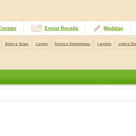
Contato
Enviar Receita
Medidas
Bolos e Tortas
Carnes
Doces e Sobremesas
Lanches
Light e Die