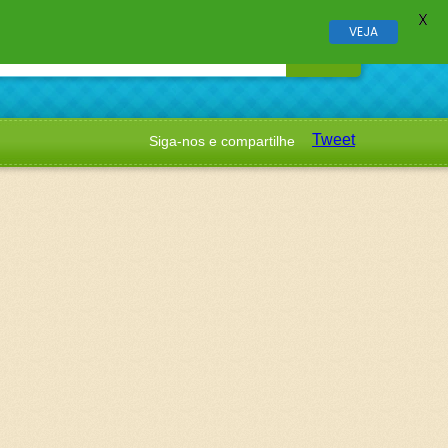
X
VEJA
Tweet
Siga-nos e compartilhe