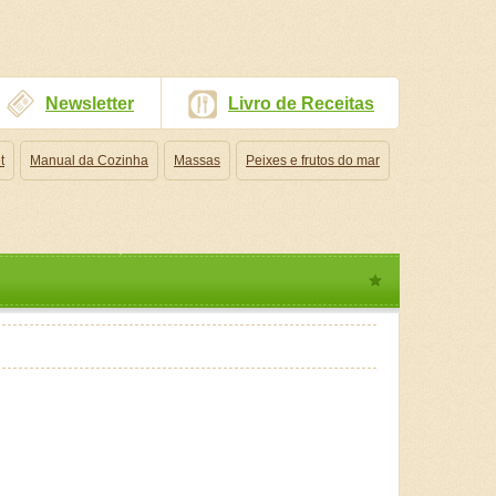
Newsletter
Livro de Receitas
t
Manual da Cozinha
Massas
Peixes e frutos do mar