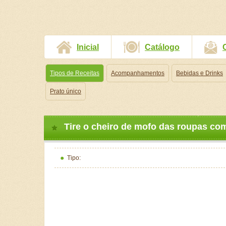
Inicial
Catálogo
Tipos de Receitas
Acompanhamentos
Bebidas e Drinks
Prato único
Tire o cheiro de mofo das roupas c
Tipo: