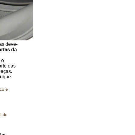
as deve-
rtes da
 o
arte das
peças.
ruque
co e
o de