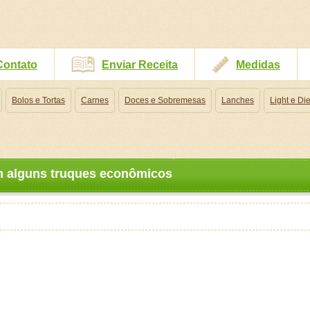
Contato
Enviar Receita
Medidas
Bolos e Tortas
Carnes
Doces e Sobremesas
Lanches
Light e Die
om alguns truques econômicos