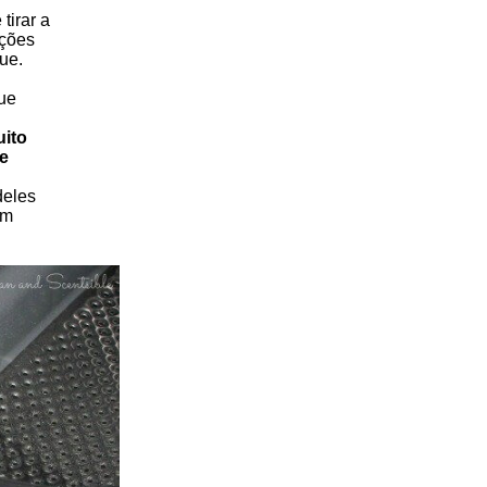
tirar a
ições
ue.
que
uito
se
deles
em