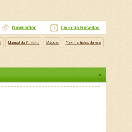
Newsletter
Livro de Receitas
t
Manual da Cozinha
Massas
Peixes e frutos do mar