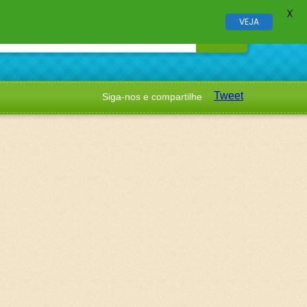
X
VEJA
Tweet
Siga-nos e compartilhe