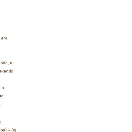
e em
cada, a
mexendo
e a
ta
.
g
opa) = 8g