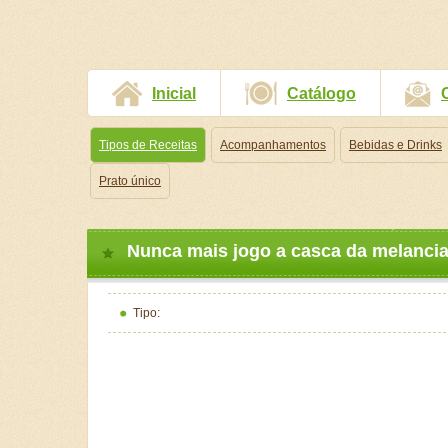
Inicial
Catálogo
Tipos de Receitas
Acompanhamentos
Bebidas e Drinks
Prato único
Nunca mais jogo a casca da melancia 
Tipo: