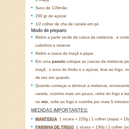
Suco de 1/2limão
200 gr de açúcar
1/2 colher de cha de canela em pó
Modo de preparo:
Retire a parte verde da casca da melancia , e cort
cubinhos e reserve.
Retire a casca da maç
ã
e pique.
Em uma
panela
coloque as cascas da melancia pi
maç
ã
, o suco do limão e o açúcar, leve ao fogo, 
de vez em quando.
Quando começar a diminuir a melancia, acrescent
canela, cozinhe mais um pouco, retire do fogo e ba
no
mix
, volte ao fogo e cozinhe por mais 5 minutos
MEDIDAS IMPORTANTES:
MANTEIGA
:
1 xícara = 225g | 1 colher (sopa) = 15
FARINHA DE TRIGO
:
1 xícara = 130g | 1 colher (s