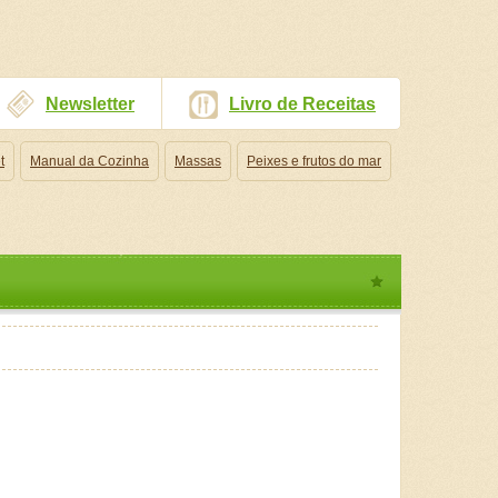
Newsletter
Livro de Receitas
t
Manual da Cozinha
Massas
Peixes e frutos do mar