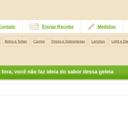
Contato
Enviar Receita
Medidas
Bolos e Tortas
Carnes
Doces e Sobremesas
Lanches
Light e Die
fora, você não faz ideia do sabor dessa geleia