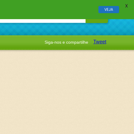
X
VEJA
Tweet
Siga-nos e compartilhe