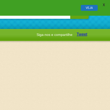
X
VEJA
Tweet
Siga-nos e compartilhe