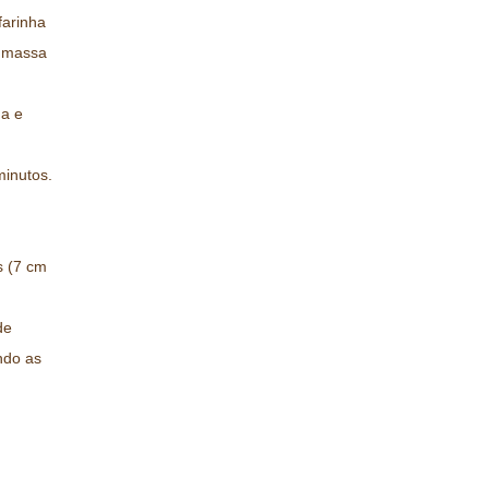
farinha
a massa
da e
minutos.
s (7 cm
de
ndo as