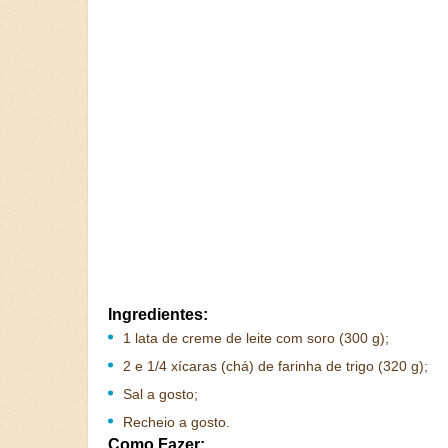
Ingredientes:
1 lata de creme de leite com soro (300 g);
2 e 1/4 xícaras (chá) de farinha de trigo (320 g);
Sal a gosto;
Recheio a gosto.
Como Fazer: