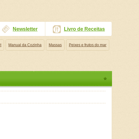
Newsletter
Livro de Receitas
t
Manual da Cozinha
Massas
Peixes e frutos do mar