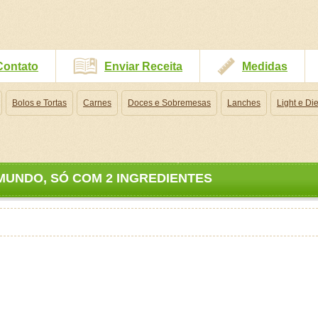
Contato
Enviar Receita
Medidas
Bolos e Tortas
Carnes
Doces e Sobremesas
Lanches
Light e Die
MUNDO, SÓ COM 2 INGREDIENTES