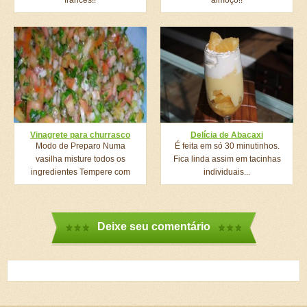
francês!!
almoço!!
Vinagrete para churrasco
Delícia de Abacaxi
Modo de Preparo Numa
É feita em só 30 minutinhos.
vasilha misture todos os
Fica linda assim em tacinhas
ingredientes Tempere com
individuais...
umas...
Deixe seu comentário