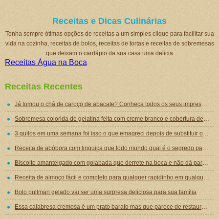
Receitas e Dicas Culinárias
Tenha sempre ótimas opções de receitas a um simples clique para facilitar sua
vida na cozinha, receitas de bolos, receitas de tortas e receitas de sobremesas
que deixam o cardápio da sua casa uma delícia
Receitas Água na Boca
Receitas Recentes
Já tomou o chá de caroço de abacate? Conheça todos os seus impressionantes benefícios!
Sobremesa colorida de gelatina feita com creme branco e cobertura de mousse de gelatina
3 quilos em uma semana foi isso o que emagreci depois de substituir o jantar por essa sopa emagrecedora
Receita de abóbora com linguiça que todo mundo qual é o segredo para ficar tão gostosa
Biscoito amanteigado com goiabada que derrete na boca e não dá para comer um só
Receita de almoço fácil e completo para qualquer rapidinho em qualquer dia da semana
Bolo pullman gelado vai ser uma surpresa deliciosa para sua família
Essa calabresa cremosa é um prato barato mas que parece de restaurante chique de tão gostoso