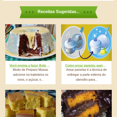
Receitas Sugeridas...
Vovó ensina a fazer Bolo Vulcão de Leite Ninho que dá água na boca só de olhar
Como arear panelas queimadas e sem brilho sem estragar
Modo de Preparo Massa:
Arear panelas é a técnica de
adicione na batedeira os
esfregar a parte externa do
ovos, o açúcar, o...
utensílio para...