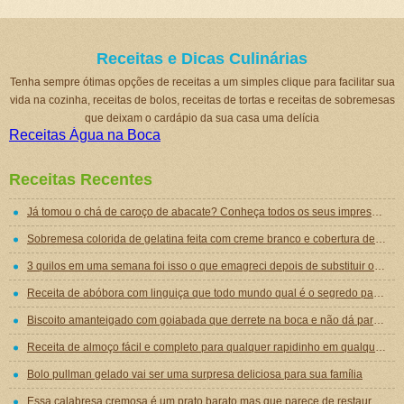
Receitas e Dicas Culinárias
Tenha sempre ótimas opções de receitas a um simples clique para facilitar sua
vida na cozinha, receitas de bolos, receitas de tortas e receitas de sobremesas
que deixam o cardápio da sua casa uma delícia
Receitas Água na Boca
Receitas Recentes
Já tomou o chá de caroço de abacate? Conheça todos os seus impressionantes benefícios!
Sobremesa colorida de gelatina feita com creme branco e cobertura de mousse de gelatina
3 quilos em uma semana foi isso o que emagreci depois de substituir o jantar por essa sopa emagrecedora
Receita de abóbora com linguiça que todo mundo qual é o segredo para ficar tão gostosa
Biscoito amanteigado com goiabada que derrete na boca e não dá para comer um só
Receita de almoço fácil e completo para qualquer rapidinho em qualquer dia da semana
Bolo pullman gelado vai ser uma surpresa deliciosa para sua família
Essa calabresa cremosa é um prato barato mas que parece de restaurante chique de tão gostoso