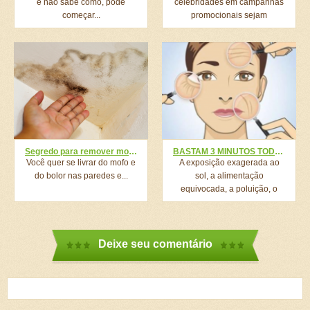
e não sabe como, pode
celebridades em campanhas
começar...
promocionais sejam
editadas...
Segredo para remover mofo e bolor das paredes
BASTAM 3 MINUTOS TODOS OS DIAS PARA VOCÊ ELIMINAR RUGAS E MARCAS DE EXPRESSÃO – E SEM GASTAR NADA!
Você quer se livrar do mofo e
A exposição exagerada ao
do bolor nas paredes e...
sol, a alimentação
equivocada, a poluição, o
estresse,...
Deixe seu comentário