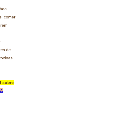
 boa
 e, comer
erem
r
tes de
toxinas
l sobre
RA