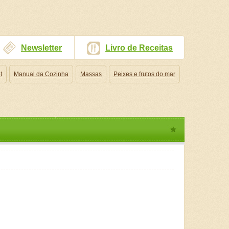
Newsletter
Livro de Receitas
t
Manual da Cozinha
Massas
Peixes e frutos do mar