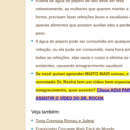
A dieta de água de pepino de fato deve ser feita
rotineiramente, as mulheres que querem manter a
forma, precisam fazer refeições leves e saudáveis
apenas alimentos que possam auxiliar elas a perd
peso.
A água do pepino pode ser consumida em qualque
refeição, ou ela pode ser consumida, meia hora an
todas as refeições, elas sacia o corpo e elimina as 
existentes, causando emagrecimento saudável.
Se você quiser aprender MUITO MAIS coisas, o
renomado Dr. Rocha tem um vídeo bem especia
emagrecimento, quer assistir?
Clique AQUI PA
ASSISTIR O VÍDEO DO DR. ROCHA
Veja também:
Torta Cremosa Romeu e Julieta
Franguinho Crocante Mais Fácil do Mundo