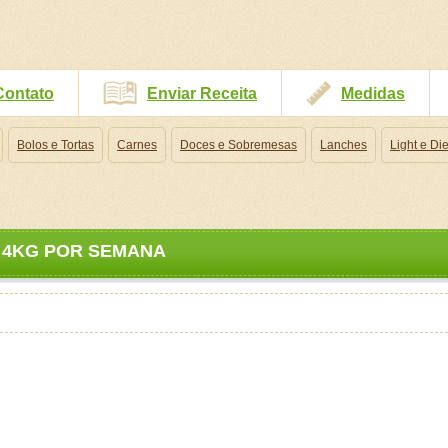
Contato
Enviar Receita
Medidas
Bolos e Tortas
Carnes
Doces e Sobremesas
Lanches
Light e Die
 4KG POR SEMANA