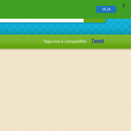
X
VEJA
Tweet
Siga-nos e compartilhe