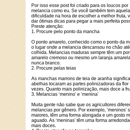
Por isso esse post foi criado para os loucos por
melancia como eu. Se você também tem aquela
dificuldade na hora de escolher a melhor fruta, 
dar ótimas dicas para pegar a mais perfeita poss
Preste atenção:
1. Procure pelo ponto da mancha
O ponto amarelo, conhecido como o ponto da m
o lugar onde a melancia descansou no chão até
colhida. Melancias maduras sempre têm um po
amarelo cremoso ou mesmo um laranja amarel
nunca branco.
2. Procure pelas teias
As manchas marrons de teia de aranha signific
abelhas tocaram as partes polinizadoras da flor 
vezes. Quanto mais polinização, mais doce a fru
3. Melancias ‘menino' e ‘menina'
Muita gente não sabe que os agricultores difer
melancias por gênero. Por exemplo, ‘meninos' 
maiores, têm uma forma alongada e um gosto m
aguado. As ‘meninas' têm uma forma arredonda
mais doces.