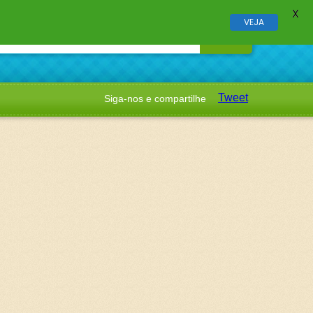
X
VEJA
Tweet
Siga-nos e compartilhe