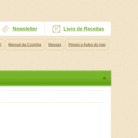
Newsletter
Livro de Receitas
t
Manual da Cozinha
Massas
Peixes e frutos do mar