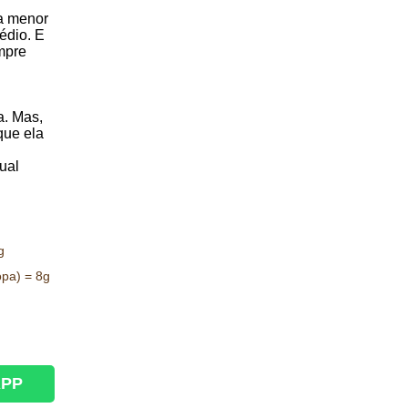
a menor
édio. E
mpre
a. Mas,
que ela
ual
g
opa) = 8g
APP