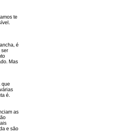
vamos te
ível.
ancha, é
 ser
nto
ado. Mas
a que
várias
ta é.
enciam as
são
ais
da e são