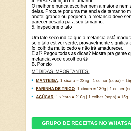
4. Preste atenção no tamanho
O melhor é nunca escolher nem a maior e nem 
delas. Procure por uma melancia de tamanho m
anote: grande ou pequena, a melancia deve se
parecer pesada para seu tamanho.
5. Inspecione o talo
Um talo seco indica que a melancia está madur
se o talo estiver verde, provavelmente significa 
foi colhida muito cedo e não irá amadurecer.
E aí? Pegou todas as dicas? Mostre pra gente q
melancia você escolheu 😉
B. Ponzio
MEDIDAS IMPORTANTES:
MANTEIGA
:
1 xícara = 225g | 1 colher (sopa) = 15
FARINHA DE TRIGO
:
1 xícara = 130g | 1 colher (s
AÇÚCAR
:
1 xícara = 210g | 1 colher (sopa) = 15g
GRUPO DE RECEITAS NO WHATS