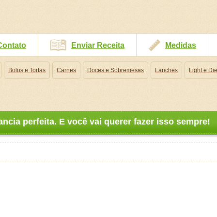
Contato
Enviar Receita
Medidas
Bolos e Tortas
Carnes
Doces e Sobremesas
Lanches
Light e Die
ncia perfeita. E você vai querer fazer isso sempre!