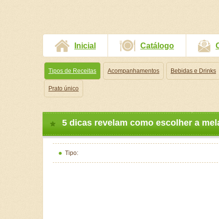
Inicial
Catálogo
Tipos de Receitas
Acompanhamentos
Bebidas e Drinks
Prato único
5 dicas revelam como escolher a mela
Tipo: