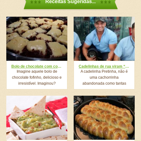
Receitas Sugeridas...
Bolo de chocolate com cobertura de Leite Ninho
Cadelinhas de rua viram “frentistas” postos de gasolina de Divinópolis e encantam moradores
Imagine aquele bolo de
A cadelinha Pretinha, não é
chocolate fofinho, delicioso e
uma cachorrinha
irresistível. Imaginou?
abandonada como tantas
Agora jogue muita...
outras que...