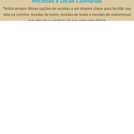
Receitas e Dicas Culinárias
Tenha sempre ótimas opções de receitas a um simples clique para facilitar sua
vida na cozinha, receitas de bolos, receitas de tortas e receitas de sobremesas
que deixam o cardápio da sua casa uma delícia
Receitas Água na Boca
Receitas Recentes
Já tomou o chá de caroço de abacate? Conheça todos os seus impressionantes benefícios!
Sobremesa colorida de gelatina feita com creme branco e cobertura de mousse de gelatina
3 quilos em uma semana foi isso o que emagreci depois de substituir o jantar por essa sopa emagrecedora
Receita de abóbora com linguiça que todo mundo qual é o segredo para ficar tão gostosa
Biscoito amanteigado com goiabada que derrete na boca e não dá para comer um só
Receita de almoço fácil e completo para qualquer rapidinho em qualquer dia da semana
Bolo pullman gelado vai ser uma surpresa deliciosa para sua família
Essa calabresa cremosa é um prato barato mas que parece de restaurante chique de tão gostoso
Bolos Populares