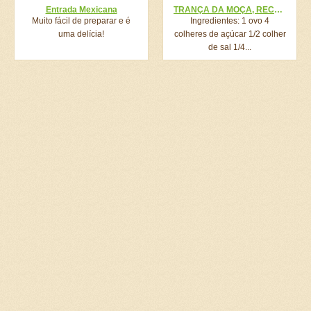
Entrada Mexicana
TRANÇA DA MOÇA, RECEITA DO CADERNO DA MINHA VÓ, ELA SEMPRE FAZ E A GENTE AMA
Muito fácil de preparar e é
Ingredientes: 1 ovo 4
uma delícia!
colheres de açúcar 1/2 colher
de sal 1/4...