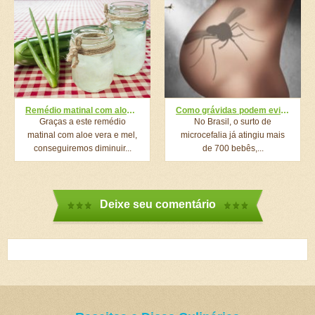
Remédio matinal com aloe vera e mel para tratar varizes
Como grávidas podem evitar zika vírus e proteger o bebê da microcefalia; veja
Graças a este remédio
No Brasil, o surto de
matinal com aloe vera e mel,
microcefalia já atingiu mais
conseguiremos diminuir...
de 700 bebês,...
Deixe seu comentário