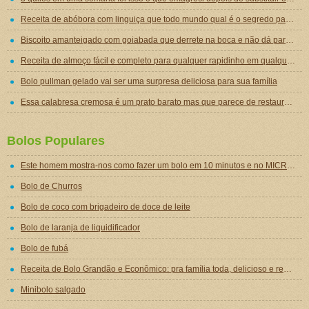
Receita de abóbora com linguiça que todo mundo qual é o segredo para ficar tão gostosa
Biscoito amanteigado com goiabada que derrete na boca e não dá para comer um só
Receita de almoço fácil e completo para qualquer rapidinho em qualquer dia da semana
Bolo pullman gelado vai ser uma surpresa deliciosa para sua família
Essa calabresa cremosa é um prato barato mas que parece de restaurante chique de tão gostoso
Bolos Populares
Este homem mostra-nos como fazer um bolo em 10 minutos e no MICROONDAS!
Bolo de Churros
Bolo de coco com brigadeiro de doce de leite
Bolo de laranja de liquidificador
Bolo de fubá
Receita de Bolo Grandão e Econômico: pra família toda, delicioso e rende muito
Minibolo salgado