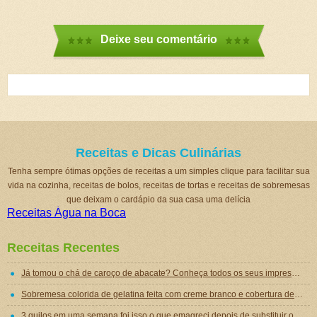
Deixe seu comentário
Receitas e Dicas Culinárias
Tenha sempre ótimas opções de receitas a um simples clique para facilitar sua
vida na cozinha, receitas de bolos, receitas de tortas e receitas de sobremesas
que deixam o cardápio da sua casa uma delícia
Receitas Água na Boca
Receitas Recentes
Já tomou o chá de caroço de abacate? Conheça todos os seus impressionantes benefícios!
Sobremesa colorida de gelatina feita com creme branco e cobertura de mousse de gelatina
3 quilos em uma semana foi isso o que emagreci depois de substituir o jantar por essa sopa emagrecedora