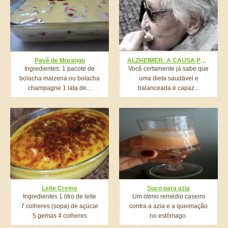
Pavê de Morango
ALZHEIMER: A CAUSA PODE ESTAR NO SEU PRATO E VOCÊ NEM IMAGINA!
Ingredientes: 1 pacote de
Você certamente já sabe que
bolacha maizena ou bolacha
uma dieta saudável e
champagne 1 lata de...
balanceada é capaz...
Leite Creme
Suco para azia
Ingredientes 1 litro de leite
Um ótimo remédio caseiro
7 colheres (sopa) de açúcar
contra a azia e a queimação
5 gemas 4 colheres
no estômago.
(sobremesa) Maizena...