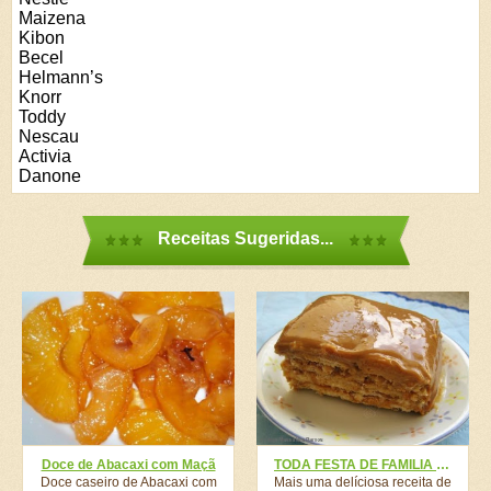
Maizena
Kibon
Becel
Helmann’s
Knorr
Toddy
Nescau
Activia
Danone
Receitas Sugeridas...
Doce de Abacaxi com Maçã
TODA FESTA DE FAMILIA MEU TIO ELOGIA ESSA SOBREMESA
Doce caseiro de Abacaxi com
Mais uma delíciosa receita de