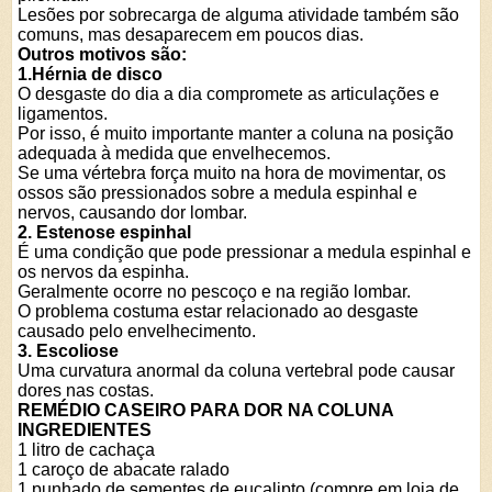
Lesões por sobrecarga de alguma atividade também são
comuns, mas desaparecem em poucos dias.
Outros motivos são:
1.Hérnia de disco
O desgaste do dia a dia compromete as articulações e
ligamentos.
Por isso, é muito importante manter a coluna na posição
adequada à medida que envelhecemos.
Se uma vértebra força muito na hora de movimentar, os
ossos são pressionados sobre a medula espinhal e
nervos, causando dor lombar.
2. Estenose espinhal
É uma condição que pode pressionar a medula espinhal e
os nervos da espinha.
Geralmente ocorre no pescoço e na região lombar.
O problema costuma estar relacionado ao desgaste
causado pelo envelhecimento.
3. Escoliose
Uma curvatura anormal da coluna vertebral pode causar
dores nas costas.
REMÉDIO CASEIRO PARA DOR NA COLUNA
INGREDIENTES
1 litro de cachaça
1 caroço de abacate ralado
1 punhado de sementes de eucalipto (compre em loja de