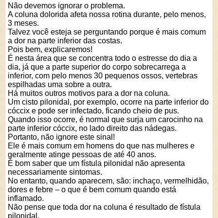
Não devemos ignorar o problema.
A coluna dolorida afeta nossa rotina durante, pelo menos,
3 meses.
Talvez você esteja se perguntando porque é mais comum
a dor na parte inferior das costas.
Pois bem, explicaremos!
É nesta área que se concentra todo o estresse do dia a
dia, já que a parte superior do corpo sobrecarrega a
inferior, com pelo menos 30 pequenos ossos, vertebras
espilhadas uma sobre a outra.
Há muitos outros motivos para a dor na coluna.
Um cisto pilonidal, por exemplo, ocorre na parte inferior do
cóccix e pode ser infectado, ficando cheio de pus.
Quando isso ocorre, é normal que surja um carocinho na
parte inferior cóccix, no lado direito das nádegas.
Portanto, não ignore este sinal!
Ele é mais comum em homens do que nas mulheres e
geralmente atinge pessoas de até 40 anos.
É bom saber que um fístula pilonidal não apresenta
necessariamente sintomas.
No entanto, quando aparecem, são: inchaço, vermelhidão,
dores e febre – o que é bem comum quando está
inflamado.
Não pense que toda dor na coluna é resultado de fístula
pilonidal.