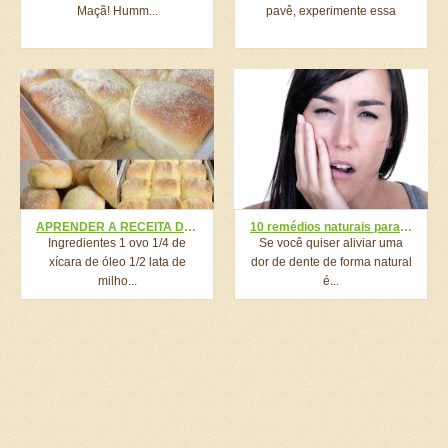
Maçã! Humm...
pavê, experimente essa
APRENDER A RECEITA DESSE PÃOZINHO FEZ COM QUE EU NUNCA MAIS COMPRASSE PÃO EM PADARIA! É TÃO FÁCIL E TÃO DELICIOSO QUE PARECE MENTIRA!
10 remédios naturais para aliviar uma forte dor de dente
Ingredientes 1 ovo 1/4 de
Se você quiser aliviar uma
xícara de óleo 1/2 lata de
dor de dente de forma natural
milho...
é...