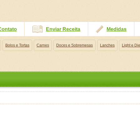
Contato
Enviar Receita
Medidas
Bolos e Tortas
Carnes
Doces e Sobremesas
Lanches
Light e Die