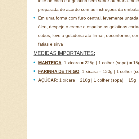
leite de coco e a gelatina sem sabor ou maria-mole
preparada de acordo com as instruçoes da embal
Em uma forma com furo central, levemente untad
óleo, despeje o creme e espalhe as gelatinas cort
cubos, leve à geladeira até firmar, desenforme, co
fatias e sirva
MEDIDAS IMPORTANTES:
MANTEIGA
:
1 xícara = 225g | 1 colher (sopa) = 15
FARINHA DE TRIGO
:
1 xícara = 130g | 1 colher (s
AÇÚCAR
:
1 xícara = 210g | 1 colher (sopa) = 15g