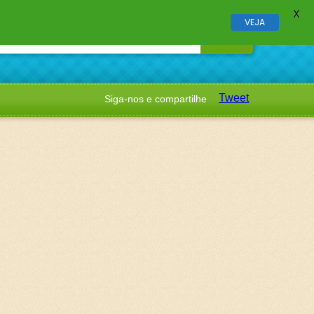
X
VEJA
Tweet
Siga-nos e compartilhe