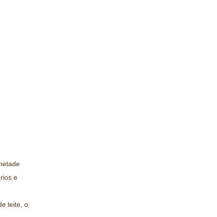
metade
rios e
e leite, o