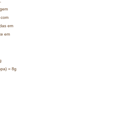
,
agem
a com
adas em
rte em
g
opa) = 8g