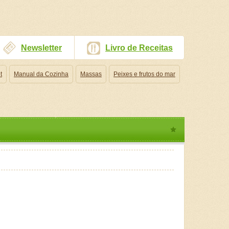
Newsletter
Livro de Receitas
t
Manual da Cozinha
Massas
Peixes e frutos do mar