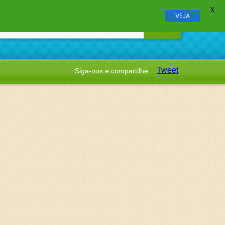
X
VEJA
Tweet
Siga-nos e compartilhe