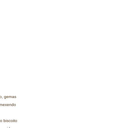
ho, gemas
, mexendo
o biscoito