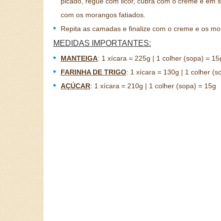
picado, regue com licor, cubra com o creme e em 
com os morangos fatiados.
Repita as camadas e finalize com o creme e os mo
MEDIDAS IMPORTANTES:
MANTEIGA
:
1 xícara = 225g | 1 colher (sopa) = 15
FARINHA DE TRIGO
:
1 xícara = 130g | 1 colher (s
AÇÚCAR
:
1 xícara = 210g | 1 colher (sopa) = 15g