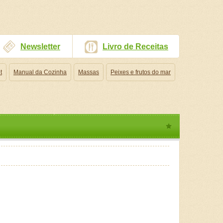
Newsletter
Livro de Receitas
t
Manual da Cozinha
Massas
Peixes e frutos do mar