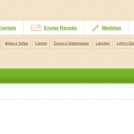
Contato
Enviar Receita
Medidas
Bolos e Tortas
Carnes
Doces e Sobremesas
Lanches
Light e Die