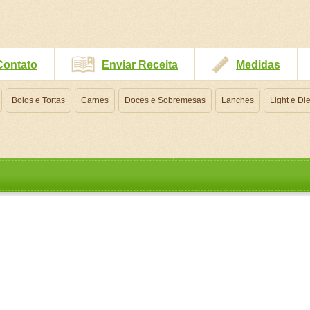
Contato
Enviar Receita
Medidas
Bolos e Tortas
Carnes
Doces e Sobremesas
Lanches
Light e Die