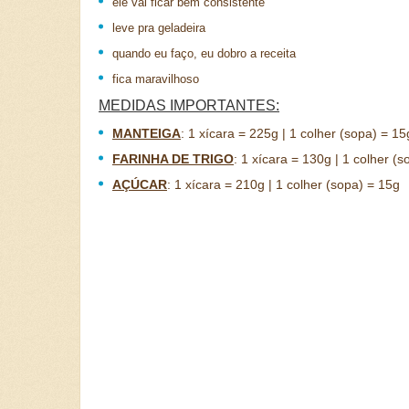
ele vai ficar bem consistente
leve pra geladeira
quando eu faço, eu dobro a receita
fica maravilhoso
MEDIDAS IMPORTANTES:
MANTEIGA
:
1 xícara = 225g | 1 colher (sopa) = 15
FARINHA DE TRIGO
:
1 xícara = 130g | 1 colher (s
AÇÚCAR
:
1 xícara = 210g | 1 colher (sopa) = 15g