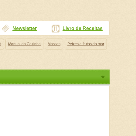
Newsletter
Livro de Receitas
t
Manual da Cozinha
Massas
Peixes e frutos do mar