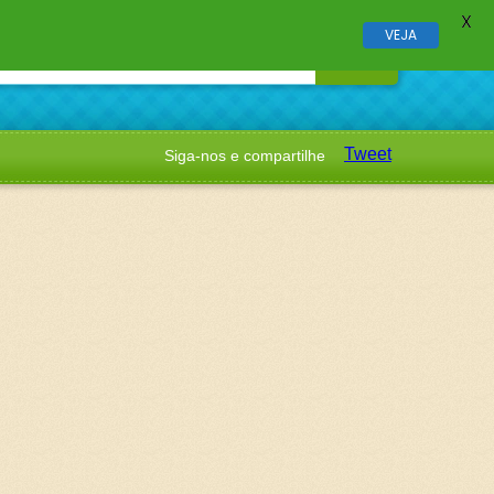
X
VEJA
Tweet
Siga-nos e compartilhe