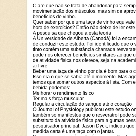
Claro que não se trata de abandonar para semp
movimentação dos músculos, mas sim de aprove
benefícios do vinho.
Quer saber por que uma taça de vinho equivale
hora de exercícios? Então não deixe de ler este 
A pesquisa que chegou a esta teoria
A Universidade de Alberta (Canadá) foi a encar
de conduzir este estudo. Foi identificado que o 
tinto contém uma substância chamada resveratr
pode nos oferecer benefícios similares ao que 
de atividade física nos oferece, seja na academ
ar livre.
Beber uma taça de vinho por dia é bom para o 
Isso era o que se sabia até o momento. Mas ag
temos que somar outros aspectos à lista. Com e
bebida podemos:
Melhorar o rendimento físico
Ter mais força muscular
Regular a circulação do sangue até o coração
O Journal of Physiology publicou este estudo o
também se manifestou que o resveratrol pode se
substituto da atividade física para algumas pes
pesquisador principal, Jason Dyck, indicou que
medida certa é uma taça com o jantar.