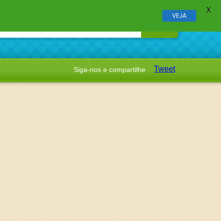
X
VEJA
Tweet
Siga-nos e compartilhe