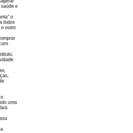
xagerar
 saúde e
onta” o
ta todos
 e outro
 comprar
 com
ituto,
vidade
as,
rças,
de
 o
endo uma
fará
ossa
 a