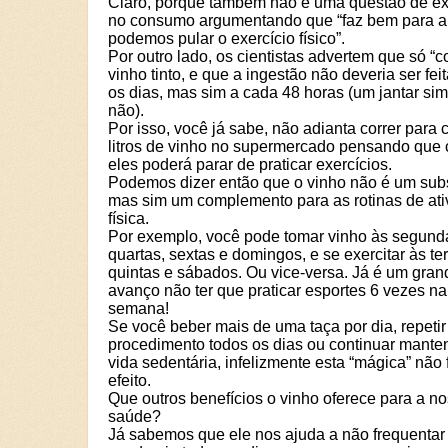
Claro, porque também não é uma questão de e
no consumo argumentando que “faz bem para a
podemos pular o exercício físico”.
Por outro lado, os cientistas advertem que só “c
vinho tinto, e que a ingestão não deveria ser fei
os dias, mas sim a cada 48 horas (um jantar sim
não).
Por isso, você já sabe, não adianta correr para
litros de vinho no supermercado pensando que
eles poderá parar de praticar exercícios.
Podemos dizer então que o vinho não é um subst
mas sim um complemento para as rotinas de ati
física.
Por exemplo, você pode tomar vinho às segund
quartas, sextas e domingos, e se exercitar às te
quintas e sábados. Ou vice-versa. Já é um gran
avanço não ter que praticar esportes 6 vezes na
semana!
Se você beber mais de uma taça por dia, repetir
procedimento todos os dias ou continuar mant
vida sedentária, infelizmente esta “mágica” não 
efeito.
Que outros benefícios o vinho oferece para a n
saúde?
Já sabemos que ele nos ajuda a não frequentar