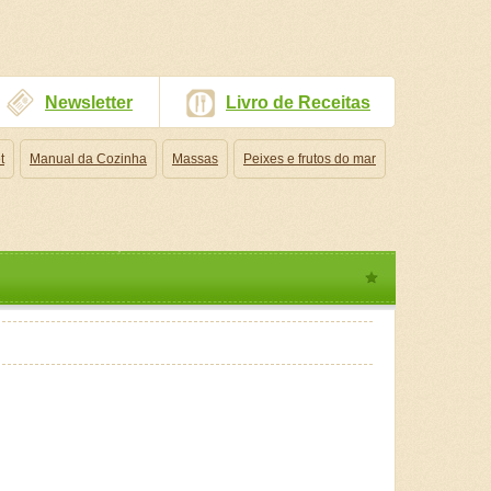
Newsletter
Livro de Receitas
t
Manual da Cozinha
Massas
Peixes e frutos do mar