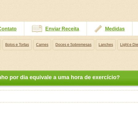
Contato
Enviar Receita
Medidas
Bolos e Tortas
Carnes
Doces e Sobremesas
Lanches
Light e Die
ho por dia equivale a uma hora de exercício?