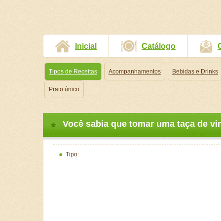
Inicial
Catálogo
Tipos de Receitas
Acompanhamentos
Bebidas e Drinks
Prato único
Você sabia que tomar uma taça de vin
Tipo: