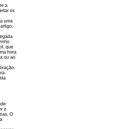
re a
itar os
 a uma
artigo.
regada
vinho
ol, que
uma hora
ia ou ao
coração.
ora
sta
nde
r o
soas. O
 a