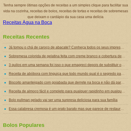
Tenha sempre ótimas opções de receitas a um simples clique para facilitar sua
vida na cozinha, receitas de bolos, receitas de tortas e receitas de sobremesas
que deixam o cardápio da sua casa uma delícia
Receitas Água na Boca
Receitas Recentes
Já tomou o chá de caroço de abacate? Conheça todos os seus impressionantes benefícios!
Sobremesa colorida de gelatina feita com creme branco e cobertura de mousse de gelatina
3 quilos em uma semana foi isso o que emagreci depois de substituir o jantar por essa sopa emagrecedora
Receita de abóbora com linguiça que todo mundo qual é o segredo para ficar tão gostosa
Biscoito amanteigado com goiabada que derrete na boca e não dá para comer um só
Receita de almoço fácil e completo para qualquer rapidinho em qualquer dia da semana
Bolo pullman gelado vai ser uma surpresa deliciosa para sua família
Essa calabresa cremosa é um prato barato mas que parece de restaurante chique de tão gostoso
Bolos Populares