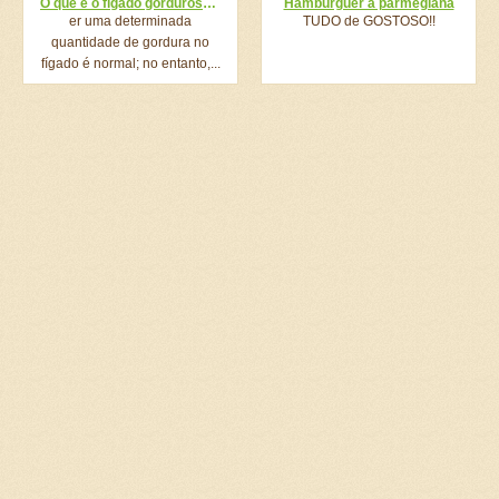
O que é o fígado gorduroso? Como tratá-lo?
Hambúrguer à parmegiana
er uma determinada
TUDO de GOSTOSO!!
quantidade de gordura no
fígado é normal; no entanto,...