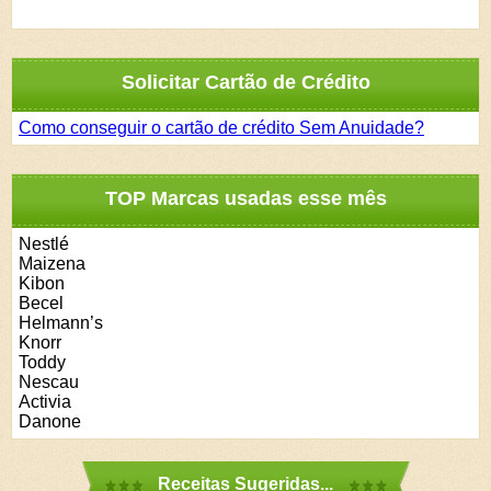
Solicitar Cartão de Crédito
Como conseguir o cartão de crédito Sem Anuidade?
TOP Marcas usadas esse mês
Nestlé
Maizena
Kibon
Becel
Helmann’s
Knorr
Toddy
Nescau
Activia
Danone
Receitas Sugeridas...