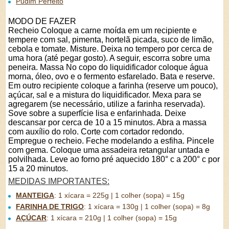
Pudim Perfeito
MODO DE FAZER
Recheio Coloque a carne moída em um recipiente e
tempere com sal, pimenta, hortelã picada, suco de limão,
cebola e tomate. Misture. Deixa no tempero por cerca de
uma hora (até pegar gosto). A seguir, escorra sobre uma
peneira. Massa No copo do liquidificador coloque água
morna, óleo, ovo e o fermento esfarelado. Bata e reserve.
Em outro recipiente coloque a farinha (reserve um pouco),
açúcar, sal e a mistura do liquidificador. Mexa para se
agregarem (se necessário, utilize a farinha reservada).
Sove sobre a superfície lisa e enfarinhada. Deixe
descansar por cerca de 10 a 15 minutos. Abra a massa
com auxílio do rolo. Corte com cortador redondo.
Empregue o recheio. Feche modelando a esfiha. Pincele
com gema. Coloque uma assadeira retangular untada e
polvilhada. Leve ao forno pré aquecido 180° c a 200° c por
15 a 20 minutos.
MEDIDAS IMPORTANTES:
MANTEIGA
:
1 xícara = 225g | 1 colher (sopa) = 15g
FARINHA DE TRIGO
:
1 xícara = 130g | 1 colher (sopa) = 8g
AÇÚCAR
:
1 xícara = 210g | 1 colher (sopa) = 15g